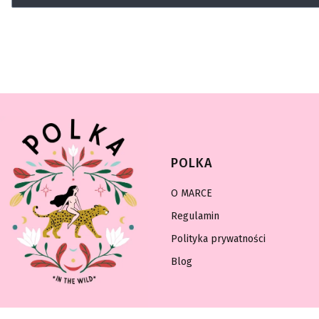
Linki w s
POLKA
O MARCE
Regulamin
Polityka prywatności
Blog