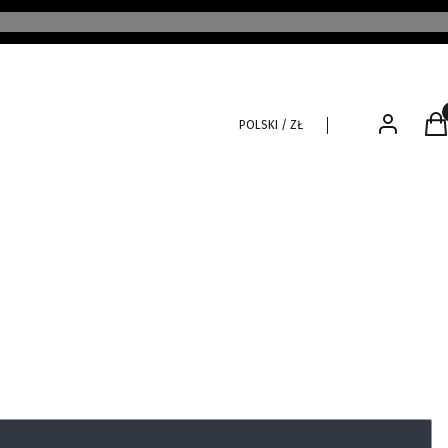
Pro
Zaloguj się
K
POLSKI / ZŁ