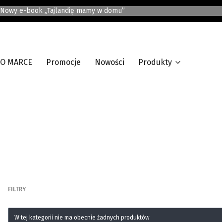
Nowy e-book „Tajlandię mamy w domu”
O MARCE
Promocje
Nowości
Produkty
FILTRY
Koniec filtrów
Lista produktów
W tej kategorii nie ma obecnie żadnych produktów